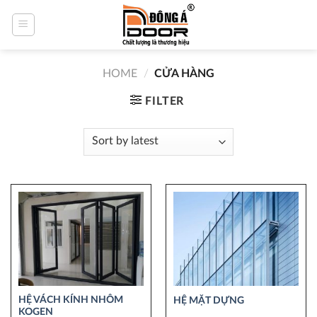
Skip
to
content
HOME
/
CỬA HÀNG
FILTER
HỆ VÁCH KÍNH NHÔM
HỆ MẶT DỰNG
KOGEN