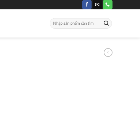
Search
for: