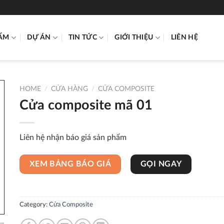
ẨM
DỰ ÁN
TIN TỨC
GIỚI THIỆU
LIÊN HỆ
HOME
/
CỬA HÀNG
/
CỬA COMPOSITE
Cửa composite mã 01
Liên hệ nhận báo giá sản phẩm
XEM BẢNG BÁO GIÁ
GỌI NGAY
Category:
Cửa Composite