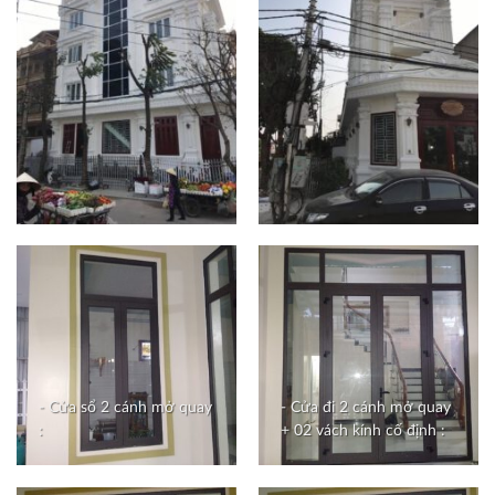
- Cửa sổ 2 cánh mở quay
- Cửa đi 2 cánh mở quay
:
+ 02 vách kính cố định :