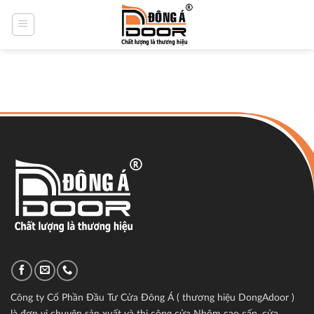
Skip
to
content
Công ty Cổ Phần Đầu Tư Cửa Đông Á ( thương hiệu DongAdoor )
là đơn vị chuyên sản xuất và thi công cửa Nhôm cao cấp, cửa